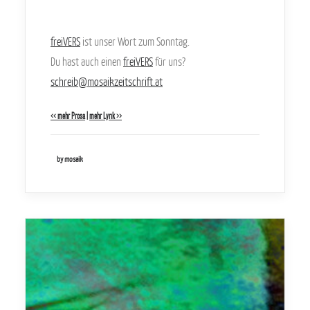
freiVERS
ist unser Wort zum Sonntag.
Du hast auch einen
freiVERS
für uns?
schreib@mosaikzeitschrift.at
<< mehr Prosa
|
mehr Lyrik >>
by mosaik