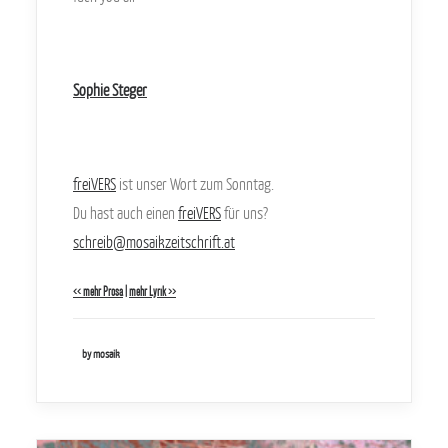
Sophie Steger
freiVERS
ist unser Wort zum Sonntag.
Du hast auch einen
freiVERS
für uns?
schreib@mosaikzeitschrift.at
<< mehr Prosa
|
mehr Lyrik >>
by mosaik