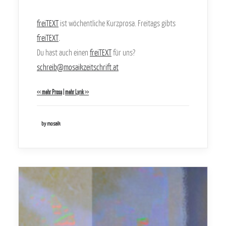
freiTEXT
ist wöchentliche Kurzprosa. Freitags gibts
freiTEXT
.
Du hast auch einen
freiTEXT
für uns?
schreib@mosaikzeitschrift.at
<< mehr Prosa
|
mehr Lyrik >>
by mosaik