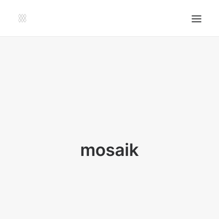
SHOP | LIBERLADEN
EINSENDEN!
PUBLIKATIONEN
VERANSTALTUNGEN
PRESSE, IMPRESSUM UND KONTAKT
UNTERSTÜTZE UNS!
mosaik
SEARCH