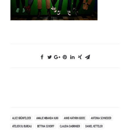
ALICE GRÜNFELDER
AMALIE MBIANDA NJIKI
ANNE-KATHRIN GODEC
ANTONIA SCHNEIDER
ATELIER DU BUREAU
BETTINA SCHERFF
CLAUDIA DABRINGER
DANIEL KETTELER