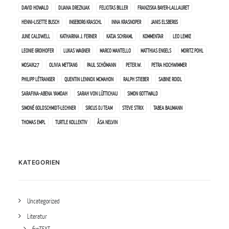
DAVID HOWALD
DIJANA DREZNJAK
FELICITAS BILLER
FRANZISKA BAYER-LALLAURET
HENNI-LISETTE BUSCH
INGEBORG KRASCHL
INNA KRASNOPER
JANIS ELSBERGS
JUNE CALDWELL
KATHARINA J. FERNER
KATJA SCHRAML
KOMMENTAR
LEO LEMKE
LEONIE GROIHOFER
LUKAS WAGNER
MARCO MANTELLO
MATTHIAS ENGELS
MORITZ POHL
MOSAIK27
OLIVIA METTANG
PAUL SCHÖMANN
PETER.W.
PETRA HOCHWIMMER
PHILIPP LÉTRANGER
QUENTIN LENNOX MCMAHON
RALPH STIEBER
SABINE ROIDL
SARAFINA-ABENA YAMOAH
SARAH VON LÜTTICHAU
SIMON GOTTWALD
SIMONÉ GOLDSCHMIDT-LECHNER
SIRCUS DJ TEAM
STEVE STRIX
TABEA BAUMANN
THOMAS EMPL
TURTLE KOLLEKTIV
ÅSA NELVIN
KATEGORIEN
Uncategorized
Literatur