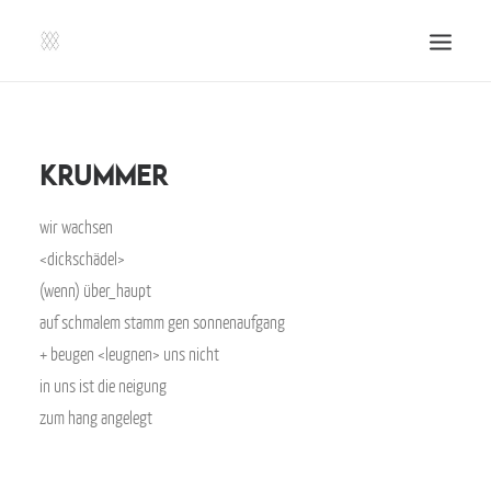
SHOP | LIBERLADEN
EINSENDEN!
kRummer
PUBLIKATIONEN
wir wachsen
VERANSTALTUNGEN
<dickschädel>
PRESSE, IMPRESSUM UND KONTAKT
(wenn) über_haupt
UNTERSTÜTZE UNS!
auf schmalem stamm gen sonnenaufgang
+ beugen <leugnen> uns nicht
SEARCH
in uns ist die neigung
zum hang angelegt