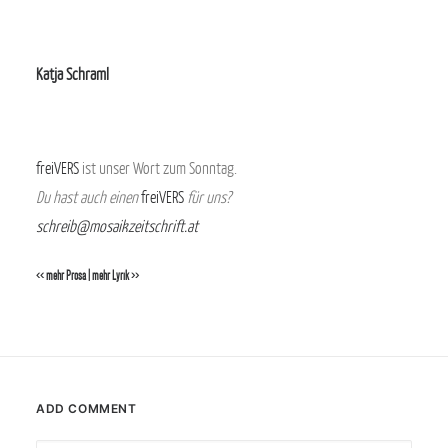
.
Katja Schraml
.
freiVERS
ist unser Wort zum Sonntag.
Du hast auch einen
freiVERS
für uns?
schreib@mosaikzeitschrift.at
<< mehr Prosa
|
mehr Lyrik >>
ADD COMMENT