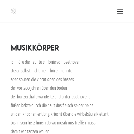
SHOP | LIBERLADEN
EINSENDEN!
musikkörper
PUBLIKATIONEN
ich höre die neunte sinfonie von beethoven
VERANSTALTUNGEN
die er selbst nicht mehr hören konnte
PRESSE, IMPRESSUM UND KONTAKT
aber spüren die vibrationen des basses
UNTERSTÜTZE UNS!
der vor 200 jahren über den boden
der konzerthalle wanderte und unter beethovens
SEARCH
füßen bebte durch die haut das fleisch seiner beine
an den knochen entlang kriecht über die wirbelsäule klettert
bis in sein herz hinein da wo musik uns treffen muss
damit wir tanzen wollen