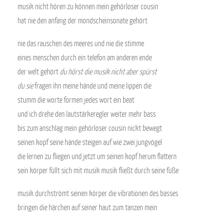
musik nicht hören zu können mein gehörloser cousin
hat nie den anfang der mondscheinsonate gehört
nie das rauschen des meeres und nie die stimme
eines menschen durch ein telefon am anderen ende
der welt gehört
du hörst die musik nicht aber spürst
du sie
fragen ihn meine hände und meine lippen die
stumm die worte formen jedes wort ein beat
und ich drehe den lautstärkeregler weiter mehr bass
bis zum anschlag mein gehörloser cousin nickt bewegt
seinen kopf seine hände steigen auf wie zwei jungvögel
die lernen zu fliegen und jetzt um seinen kopf herum flattern
sein körper füllt sich mit musik musik fließt durch seine füße
musik durchströmt seinen körper die vibrationen des basses
bringen die härchen auf seiner haut zum tanzen mein