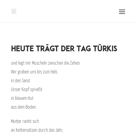
SHOP | LIBERLADEN
EINSENDEN!
Heute trägt der Tag Türkis
PUBLIKATIONEN
und legt mir Muscheln zwischen die Zehen.
VERANSTALTUNGEN
Wir graben uns bis zum Hals
PRESSE, IMPRESSUM UND KONTAKT
in den Sand.
UNTERSTÜTZE UNS!
Unser Kopf sprießt
in blauem Hut
SEARCH
aus dem Boden.
Mutter rankt sich
an Kettensätzen durch das Jahr,