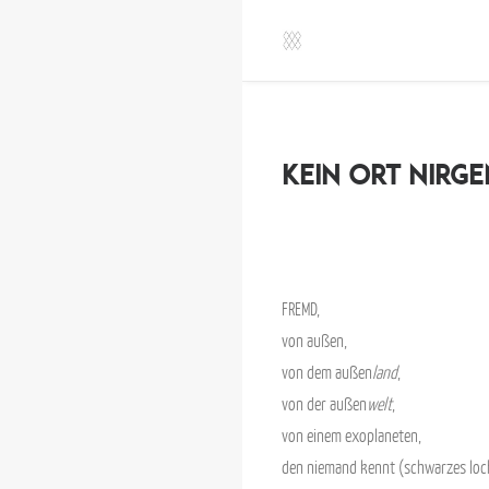
kein ort nirg
FREMD,
von außen,
von dem außen
land
,
von der außen
welt
,
von einem exoplaneten,
den niemand kennt (schwarzes loc