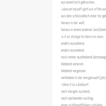
aus einem loch gekrochen,
i danced myself right out of the w
aus dem schlüsselloch einer tür gek
heraus in der
welt
,
heraus in einem anderen
land
(mein
is it so strange to dance so soon
,
anders aussehend,
anders ausredend,
noch immer ausbleibend (entzweige
bleibend verloren,
bleibend vergessen,
verblieben in der morgen
welt
(jetz
i liken it to a balloon
¹,
nach morgen suchend,
nach sterbenden süchtig,
eines sichfremdfühlens schuldig,