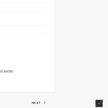
Search
tet werden
.
mosaik - Plattform für neue Literatur
und Kultur
NEXT