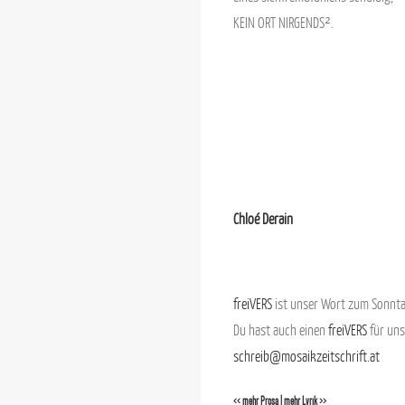
KEIN ORT NIRGENDS².
.
Chloé Derain
.
freiVERS
ist unser Wort zum Sonnta
Du hast auch einen
freiVERS
für uns
schreib@mosaikzeitschrift.at
<< mehr Prosa
|
mehr Lyrik >>