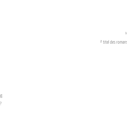
¹
² titel des romans
g.
?