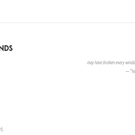
ends
may have broken every window
— “ha
h),