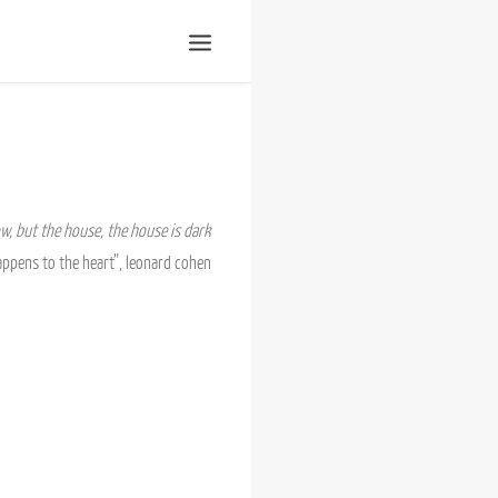
Shop | liberladen
Einsenden!
Publikationen
Veranstaltungen
Presse, Impressum und
Kontakt
Unterstütze uns!
, but the house, the house is dark
ppens to the heart”, leonard cohen