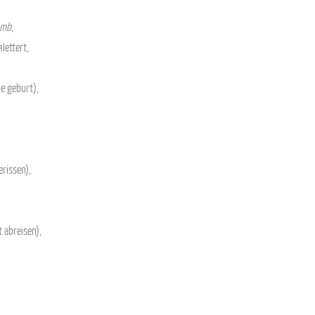
omb
,
lettert,
e geburt),
rissen),
t abreisen),