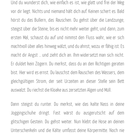
Und du wunderst dich, wie einfach es ist, wie glatt und frei der Weg
vor dir liegt. Nichts und niemand hält dich auf. Keinen schert es. Bald
hörst du das Bullern, das Rauschen. Du gehst über die Landzunge,
steigst über die Steine, bis es nicht mehr weiter geht, und dann, zum
ersten Mal, schaust du auf und nimmst den Fluss wahr, wie er sich
machtvoll über alles hinweg wälzt, und du ahnst, wozu er fähig ist. Es
macht dir Angst … und zieht dich an. Ihm widersetzt man sich nicht.
Er duldet kein Zögern. Du merkst, dass du an den Richtigen geraten
bist. Hier wird es ernst. Du lauschst dem Rauschen des Wassers, dem
gleichgültigen Strom, der seit Urzeiten an dieser Stelle sein Bett
auswalzt. Du riechst die Kloake aus zersetzten Algen und Müll.
Dann steigst du runter. Du merkst, wie das kalte Nass in deine
Joggingschuhe dringt. Fast wärst du ausgerutscht auf dem
glitschigen Gestein. Du gehst weiter. Nun klebt die Hose an deinen
Unterschenkeln und die Kälte umfasst deine Körpermitte. Noch nie