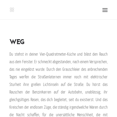
SHOP | LIBERLADEN
EINSENDEN!
weg
PUBLIKATIONEN
Du stehst in deiner Vier-Quadratmeter-Küche und bläst den Rauch
VERANSTALTUNGEN
aus dem Fenster. Er schmeckt abgestanden, nach einem Versprechen,
PRESSE, IMPRESSUM UND KONTAKT
das nie eingelöst wurde. Durch den Grauschleier des anbrechenden
UNTERSTÜTZE UNS!
Tages werfen die Straßenlaternen immer noch mit elektrischer
Sturheit ihre grellen Lichtinseln auf die Straße. Du hörst das
SEARCH
Rauschen der Benzinkarren auf der Autobahn, unablässig, ihr
gleichgültiges Rasen, das dich begleitet, seit du existierst. Und das
Kreischen der endlosen Züge, die ständig irgendwelche Waren durch
die Nacht schaffen, für die unersättliche Menschheit, die mit