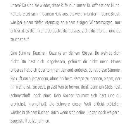
unten? Da sind sie wieder, diese Rufe, nun lauter. Du öffnest den Mund.
Kälte breitet sich in deinem Hals aus, bis weit hinunter in deine Brust,
wie bei einem tiefen Atemzug an einem eisigen Wintermorgen, nur
erfrischt es dich nicht. Da packt dich etwas, zieht dich fort … und du
tauchst auf.
Eine Stimme, Keuchen, Gezerre an deinem Körper. Du wehrst dich
nicht. Du hast dich losgelassen, gehörst dir nicht mehr. Etwas
anderes hat dich übernommen. Jemand anderes. Da ist diese Stimme.
Sie ruft nach jemandem, ohne ihn beim Namen zu nennen, einem, der
ihr fremd ist. Sie bebt, presst Worte hervor, fleht. Dann ein Stoß, fast
schmerzhaft, noch einer. Dein Körper krümmt sich hart und du
erbrichst, krampfhaft. Die Schwere dieser Welt drückt plötzlich
wieder in deinem Rücken, auch wenn sich deine Lungen noch weigern,
Sauerstoff aufzunehmen.