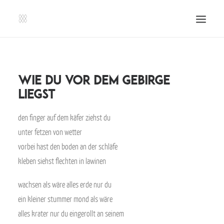
SHOP | LIBERLADEN
EINSENDEN!
wie du vor dem gebirge
liegst
PUBLIKATIONEN
VERANSTALTUNGEN
den finger auf dem käfer ziehst du
PRESSE, IMPRESSUM UND KONTAKT
unter fetzen von wetter
UNTERSTÜTZE UNS!
vorbei hast den boden an der schläfe
kleben siehst flechten in lawinen
SEARCH
wachsen als wäre alles erde nur du
ein kleiner stummer mond als wäre
alles krater nur du eingerollt an seinem