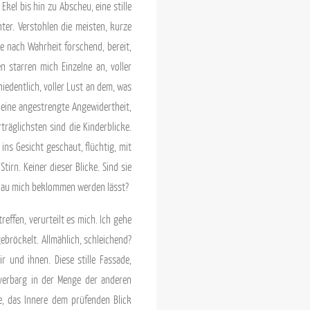
kel bis hin zu Abscheu, eine stille
ter. Verstohlen die meisten, kurze
ge nach Wahrheit forschend, bereit,
 starren mich Einzelne an, voller
iedentlich, voller Lust an dem, was
, eine angestrengte Angewidertheit,
äglichsten sind die Kinderblicke.
 ins Gesicht geschaut, flüchtig, mit
irn. Keiner dieser Blicke. Sind sie
dblau mich beklommen werden lässt?
effen, verurteilt es mich. Ich gehe
ebröckelt. Allmählich, schleichend?
r und ihnen. Diese stille Fassade,
h verbarg in der Menge der anderen
e, das Innere dem prüfenden Blick