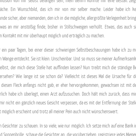
 Illusion von mir selbst befangen sein, mein Gehirn könnte mir eine Gestalt zeige
präche. Ein Wunschbild, das ich mir von mir selber mache. Leider habe ich ke
de sicher, aber niemanden, den ich in die mögliche, allergrößte Verlegenheit bring
as an mir anstößig finde, bisher in Stillschweigen verhüllt. Etwas, das auch si
n Kontakt mit mir überhaupt möglich und erträglich zu machen.
 ein paar Tagen, bei einer dieser schwierigen Selbstbeschauungen habe ich zu 
en Wange entdeckt. Sie ist klein. Unscheinbar. Und so muss sie meiner Aufmerksamkei
selbst, der mich diese Stelle hat auffinden lassen? Nun treibt mich die ständige 
ersehen? Wie lange ist sie schon da? Vielleicht ist dieses Mal die Ursache für d
 es diesen Fleck anfangs nicht gab, er eher hervorgekommen, gewachsen ist mit
rlich habe ich überlegt, einen Arzt aufzusuchen. Doch hält mich zurück, dass mir 
 mir nicht ein gänzlich neues Gesicht verpassen, da es mit der Entfernung der Stell
ht möglich erscheint und trotz all meiner Pein auch nicht wünschenswert.
 Gesichter zu schauen. In so viele, wie nur möglich. Ich setze mich auf eine Bank
und Sonnenbrille, schaue die Gesichter an, die vorüberziehen, registriere jedes Mien