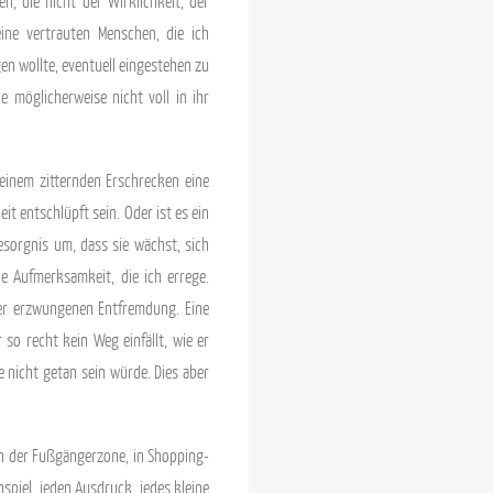
n, die nicht der Wirklichkeit, der
ine vertrauten Menschen, die ich
en wollte, eventuell eingestehen zu
e möglicherweise nicht voll in ihr
meinem zitternden Erschrecken eine
t entschlüpft sein. Oder ist es ein
Besorgnis um, dass sie wächst, sich
ie Aufmerksamkeit, die ich errege.
 der erzwungenen Entfremdung. Eine
so recht kein Weg einfällt, wie er
e nicht getan sein würde. Dies aber
 in der Fußgängerzone, in Shopping-
enspiel, jeden Ausdruck, jedes kleine