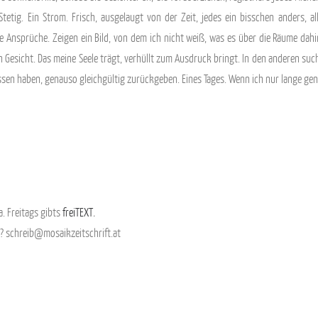
Stetig. Ein Strom. Frisch, ausgelaugt von der Zeit, jedes ein bisschen anders, al
re Ansprüche. Zeigen ein Bild, von dem ich nicht weiß, was es über die Räume dahin
in Gesicht. Das meine Seele trägt, verhüllt zum Ausdruck bringt. In den anderen such
trissen haben, genauso gleichgültig zurückgeben. Eines Tages. Wenn ich nur lange ge
. Freitags gibts
freiTEXT
.
? schreib@mosaikzeitschrift.at