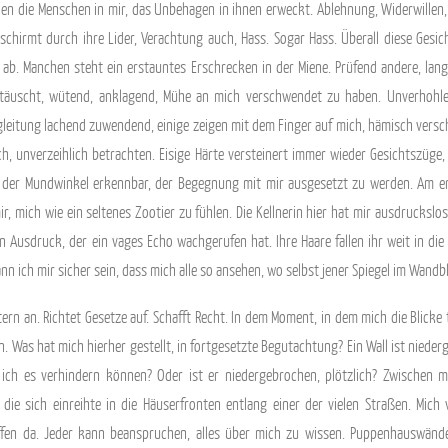
en die Menschen in mir, das Unbehagen in ihnen erweckt. Ablehnung, Widerwillen, E
hirmt durch ihre Lider, Verachtung auch, Hass. Sogar Hass. Überall diese Gesich
h ab. Manchen steht ein erstauntes Erschrecken in der Miene. Prüfend andere, lan
ttäuscht, wütend, anklagend, Mühe an mich verschwendet zu haben. Unverhohlen
egleitung lachend zuwendend, einige zeigen mit dem Finger auf mich, hämisch versch
ch, unverzeihlich betrachten. Eisige Härte versteinert immer wieder Gesichtszüge
der Mundwinkel erkennbar, der Begegnung mit mir ausgesetzt zu werden. Am ertr
r, mich wie ein seltenes Zootier zu fühlen. Die Kellnerin hier hat mir ausdruckslos
 Ausdruck, der ein vages Echo wachgerufen hat. Ihre Haare fallen ihr weit in die St
ann ich mir sicher sein, dass mich alle so ansehen, wo selbst jener Spiegel im Wan
rn an. Richtet Gesetze auf. Schafft Recht. In dem Moment, in dem mich die Blicke tr
 Was hat mich hierher gestellt, in fortgesetzte Begutachtung? Ein Wall ist niederg
ich es verhindern können? Oder ist er niedergebrochen, plötzlich? Zwischen mi
 die sich einreihte in die Häuserfronten entlang einer der vielen Straßen. Mic
t offen da. Jeder kann beanspruchen, alles über mich zu wissen. Puppenhauswänd