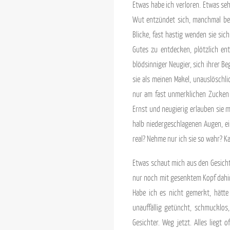
Etwas habe ich verloren. Etwas seh
Wut entzündet sich, manchmal besc
Blicke, fast hastig wenden sie sic
Gutes zu entdecken, plötzlich en
blödsinniger Neugier, sich ihrer B
sie als meinen Makel, unauslöschli
nur am fast unmerklichen Zucken 
Ernst und neugierig erlauben sie mi
halb niedergeschlagenen Augen, ein
real? Nehme nur ich sie so wahr? K
Etwas schaut mich aus den Gesichte
nur noch mit gesenktem Kopf dahin.
Habe ich es nicht gemerkt, hätte 
unauffällig getüncht, schmucklos,
Gesichter. Weg jetzt. Alles lieg