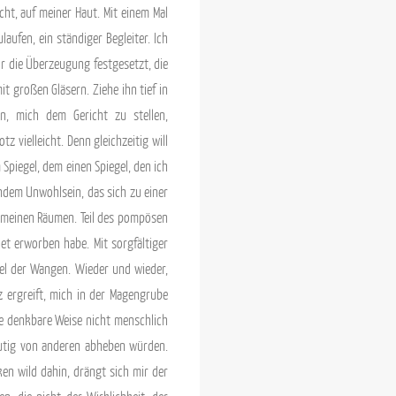
cht, auf meiner Haut. Mit einem Mal
ufen, ein ständiger Begleiter. Ich
mir die Überzeugung festgesetzt, die
t großen Gläsern. Ziehe ihn tief in
n, mich dem Gericht zu stellen,
 vielleicht. Denn gleichzeitig will
Spiegel, dem einen Spiegel, den ich
ndem Unwohlsein, das sich zu einer
in meinen Räumen. Teil des pompösen
t erworben habe. Mit sorgfältiger
ügel der Wangen. Wieder und wieder,
z ergreift, mich in der Magengrube
ine denkbare Weise nicht menschlich
deutig von anderen abheben würden.
en wild dahin, drängt sich mir der