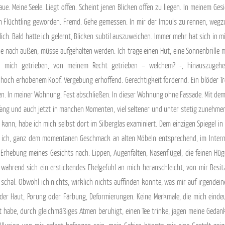
ue. Meine Seele. Liegt offen. Scheint jenen Blicken offen zu liegen. In meinem Gesi
n Flüchtling geworden. Fremd. Gehe gemessen. In mir der Impuls zu rennen, wegzula
lich. Bald hatte ich gelernt, Blicken subtil auszuweichen. Immer mehr hat sich in 
hle nach außen, müsse aufgehalten werden. Ich trage einen Hut, eine Sonnenbrille mi
ch mich getrieben, von meinem Recht getrieben – welchem? -, hinauszugehe
 hoch erhobenem Kopf. Vergebung erhoffend. Gerechtigkeit fordernd. Ein blöder Trotz
en. In meiner Wohnung. Fest abschließen. In dieser Wohnung ohne Fassade. Mit dem 
ang und auch jetzt in manchen Momenten, viel seltener und unter stetig zunehme
 kann, habe ich mich selbst dort im Silberglas examiniert. Dem einzigen Spiegel 
 ich, ganz dem momentanen Geschmack an alten Möbeln entsprechend, im Interne
e, Erhebung meines Gesichts nach. Lippen, Augenfalten, Nasenflügel, die feinen H
während sich ein erstickendes Ekelgefühl an mich heranschleicht, von mir Besit
 schal. Obwohl ich nichts, wirklich nichts auffinden konnte, was mir auf irgende
, der Haut, Porung oder Färbung, Deformierungen. Keine Merkmale, die mich ein
t habe, durch gleichmäßiges Atmen beruhigt, einen Tee trinke, jagen meine Gedank