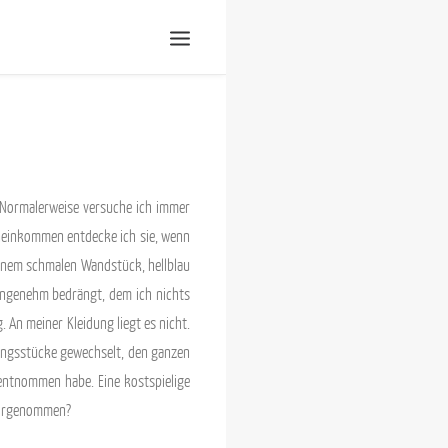
Shop | liberladen
Einsenden!
Publikationen
Veranstaltungen
Presse, Impressum und
Kontakt
Unterstütze uns!
s. Normalerweise versuche ich immer
ineinkommen entdecke ich sie, wenn
 einem schmalen Wandstück, hellblau
nangenehm bedrängt, dem ich nichts
 An meiner Kleidung liegt es nicht.
idungsstücke gewechselt, den ganzen
entnommen habe. Eine kostspielige
wahrgenommen?