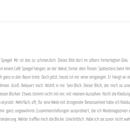
n Spiegel. Mir ist das zu schmerzlich. Dieses Bild dort im silbern hinterlegten Gla
 in einem Café Spiegel hängen, an der Wand, hinter dem Tresen. Spätestens beim H
ch ganz in den Raum trete. Doch jetzt, heute ist mir einer entgangen. Er hängt an
hmen. Groß. Belauert mich. Wühlt in mir. Sein Blick. Dieser Blick, der mich so u
esen Blicken. Etwas stimmt nicht mit mir, mit meinem Aussehen. Nicht die Kleidung.
 erprobt. Mehrfach, oft, für eine Weile mit dringender Besessenheit habe ich Kle
, mir ganz ungewohnte Zusammenstellungen ausprobiert, die ich Modemagazinen 
ränderung. Weiter treffen mich die Blicke. Unerbittlich. Habe ich sie zuvor nicht 