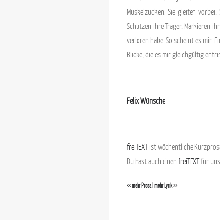
Muskelzucken. Sie gleiten vorbei. 
Schützen ihre Träger. Markieren ih
verloren habe. So scheint es mir. E
Blicke, die es mir gleichgültig en
.
Felix Wünsche
.
freiTEXT
ist wöchentliche Kurzprosa
Du hast auch einen
freiTEXT
für uns
<< mehr Prosa
|
mehr Lyrik >>