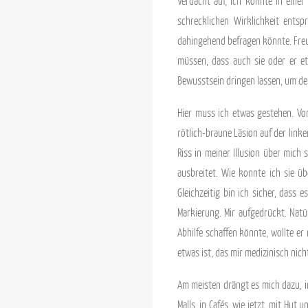
Verdacht auf, ich könnte in einer
schrecklichen Wirklichkeit ents
dahingehend befragen könnte. Freun
müssen, dass auch sie oder er etw
Bewusstsein dringen lassen, um de
Hier muss ich etwas gestehen. Vor
rötlich-braune Läsion auf der link
Riss in meiner Illusion über mich 
ausbreitet. Wie konnte ich sie üb
Gleichzeitig bin ich sicher, dass
Markierung. Mir aufgedrückt. Natü
Abhilfe schaffen könnte, wollte er
etwas ist, das mir medizinisch nic
Am meisten drängt es mich dazu, in
Malls, in Cafés, wie jetzt, mit Hut 