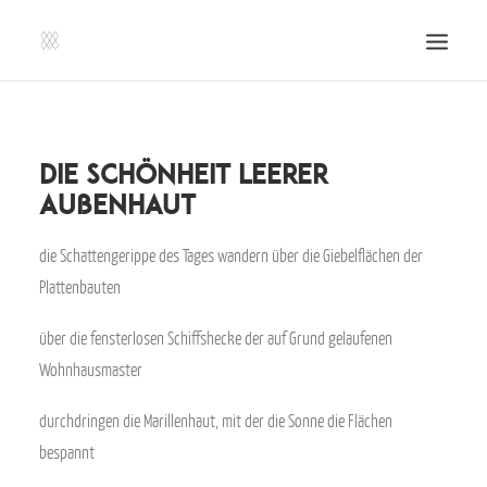
SHOP | LIBERLADEN
EINSENDEN!
Die Schönheit leerer
Außenhaut
PUBLIKATIONEN
VERANSTALTUNGEN
die Schattengerippe des Tages wandern über die Giebelflächen der
PRESSE, IMPRESSUM UND KONTAKT
Plattenbauten
UNTERSTÜTZE UNS!
über die fensterlosen Schiffshecke der auf Grund gelaufenen
SEARCH
Wohnhausmaster
durchdringen die Marillenhaut, mit der die Sonne die Flächen
bespannt