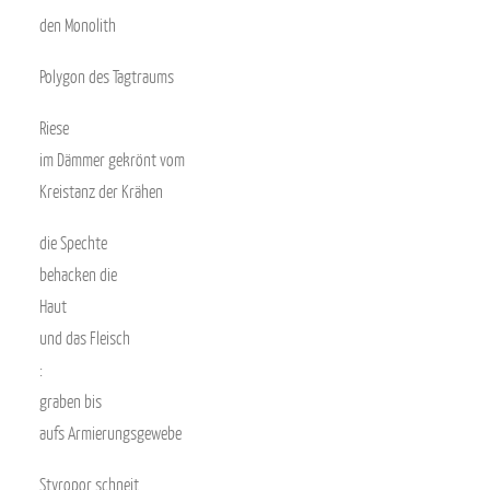
den Monolith
Polygon des Tagtraums
Riese
im Dämmer gekrönt vom
Kreistanz der Krähen
die Spechte
behacken die
Haut
und das Fleisch
:
graben bis
aufs Armierungsgewebe
Styropor schneit