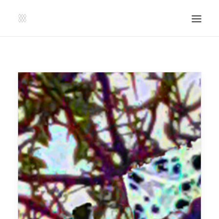
SHOP | LIBERLADEN
EINSENDEN!
PUBLIKATIONEN
VERANSTALTUNGEN
PRESSE, IMPRESSUM UND KONTAKT
UNTERSTÜTZE UNS!
SEARCH