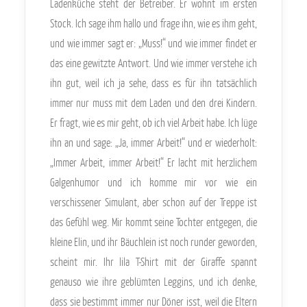
Ladenküche steht der Betreiber. Er wohnt im ersten
Stock. Ich sage ihm hallo und frage ihn, wie es ihm geht,
und wie immer sagt er: „Muss!“ und wie immer findet er
das eine gewitzte Antwort. Und wie immer verstehe ich
ihn gut, weil ich ja sehe, dass es für ihn tatsächlich
immer nur muss mit dem Laden und den drei Kindern.
Er fragt, wie es mir geht, ob ich viel Arbeit habe. Ich lüge
ihn an und sage: „Ja, immer Arbeit!“ und er wiederholt:
„Immer Arbeit, immer Arbeit!“ Er lacht mit herzlichem
Galgenhumor und ich komme mir vor wie ein
verschissener Simulant, aber schon auf der Treppe ist
das Gefühl weg. Mir kommt seine Tochter entgegen, die
kleine Elin, und ihr Bäuchlein ist noch runder geworden,
scheint mir. Ihr lila T-Shirt mit der Giraffe spannt
genauso wie ihre geblümten Leggins, und ich denke,
dass sie bestimmt immer nur Döner isst, weil die Eltern