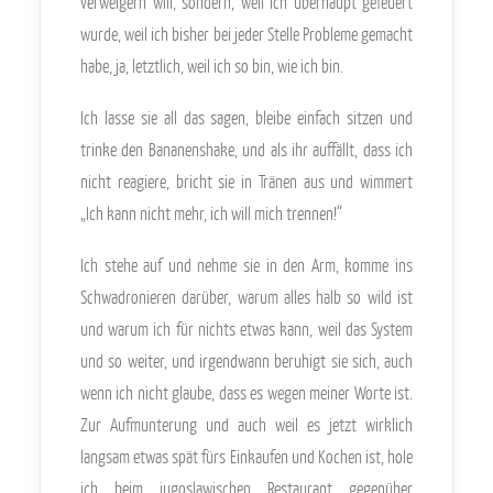
verweigern will, sondern, weil ich überhaupt gefeuert
wurde, weil ich bisher bei jeder Stelle Probleme gemacht
habe, ja, letztlich, weil ich so bin, wie ich bin.
Ich lasse sie all das sagen, bleibe einfach sitzen und
trinke den Bananenshake, und als ihr auffällt, dass ich
nicht reagiere, bricht sie in Tränen aus und wimmert
„Ich kann nicht mehr, ich will mich trennen!“
Ich stehe auf und nehme sie in den Arm, komme ins
Schwadronieren darüber, warum alles halb so wild ist
und warum ich für nichts etwas kann, weil das System
und so weiter, und irgendwann beruhigt sie sich, auch
wenn ich nicht glaube, dass es wegen meiner Worte ist.
Zur Aufmunterung und auch weil es jetzt wirklich
langsam etwas spät fürs Einkaufen und Kochen ist, hole
ich beim jugoslawischen Restaurant gegenüber