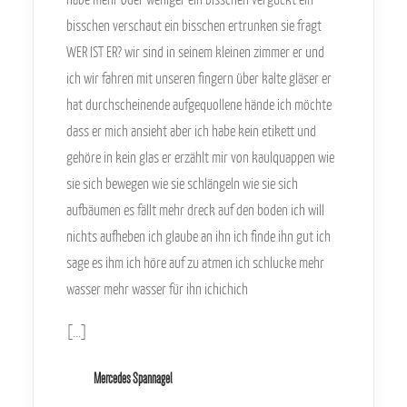
bisschen verschaut ein bisschen ertrunken sie fragt
WER IST ER? wir sind in seinem kleinen zimmer er und
ich wir fahren mit unseren fingern über kalte gläser er
hat durchscheinende aufgequollene hände ich möchte
dass er mich ansieht aber ich habe kein etikett und
gehöre in kein glas er erzählt mir von kaulquappen wie
sie sich bewegen wie sie schlängeln wie sie sich
aufbäumen es fällt mehr dreck auf den boden ich will
nichts aufheben ich glaube an ihn ich finde ihn gut ich
sage es ihm ich höre auf zu atmen ich schlucke mehr
wasser mehr wasser für ihn ichichich
[...]
Mercedes Spannagel