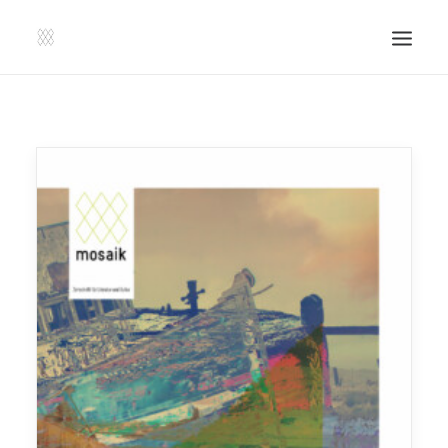
SHOP | LIBERLADEN
EINSENDEN!
PUBLIKATIONEN
VERANSTALTUNGEN
PRESSE, IMPRESSUM UND KONTAKT
UNTERSTÜTZE UNS!
SEARCH