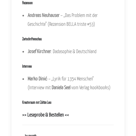
Rezension
Andreas Neuhauser
– „Das Problem mit der
Geschichte“ (Rezension BELLA triste #53)
Zeitschriftenschau
Josef Kirchner
: Dadasophie & Deutschland
Interview
Marko Dinić
– „Lyrik für 1354 Menschen“
(Interview mit
Daniela Seel
vom Verlag kookbooks)
Kreativraum mit Zoltán Lesi
>> Leseprobe & Bestellen <<
by mosaik