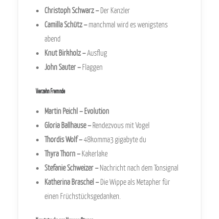
Christoph Schwarz
–
Der Kanzler
Camilla Schütz
–
manchmal wird es wenigstens
abend
Knut Birkholz
–
Ausflug
John Sauter
–
Flaggen
Vierzehn Fremnde
Martin Peichl
–
Evolution
Gloria Ballhause
–
Rendezvous mit Vogel
Thordis Wolf
–
48komma3 gigabyte du
Thyra Thorn
–
Kakerlake
Stefanie Schweizer
–
Nachricht nach dem Tonsignal
Katherina Braschel
–
Die Wippe als Metapher für
einen Früchstücksgedanken.