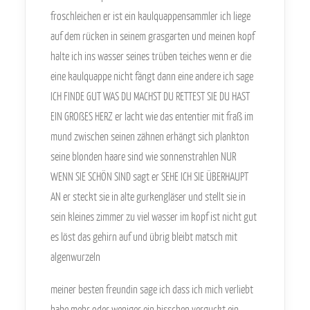
froschleichen er ist ein kaulquappensammler ich liege
auf dem rücken in seinem grasgarten und meinen kopf
halte ich ins wasser seines trüben teiches wenn er die
eine kaulquappe nicht fängt dann eine andere ich sage
ICH FINDE GUT WAS DU MACHST DU RETTEST SIE DU HAST
EIN GROßES HERZ er lacht wie das ententier mit fraß im
mund zwischen seinen zähnen erhängt sich plankton
seine blonden haare sind wie sonnenstrahlen NUR
WENN SIE SCHÖN SIND sagt er SEHE ICH SIE ÜBERHAUPT
AN er steckt sie in alte gurkengläser und stellt sie in
sein kleines zimmer zu viel wasser im kopf ist nicht gut
es löst das gehirn auf und übrig bleibt matsch mit
algenwurzeln
meiner besten freundin sage ich dass ich mich verliebt
habe mehr oder weniger ein bisschen verguckt ein