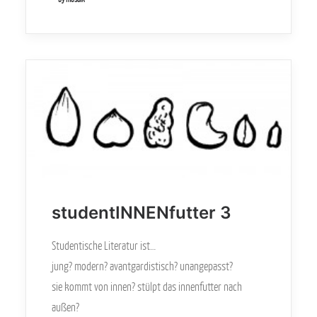
studentINNENfutter 3
Studentische Literatur ist…
jung? modern? avantgardistisch? unangepasst?
sie kommt von innen? stülpt das innenfutter nach
außen?