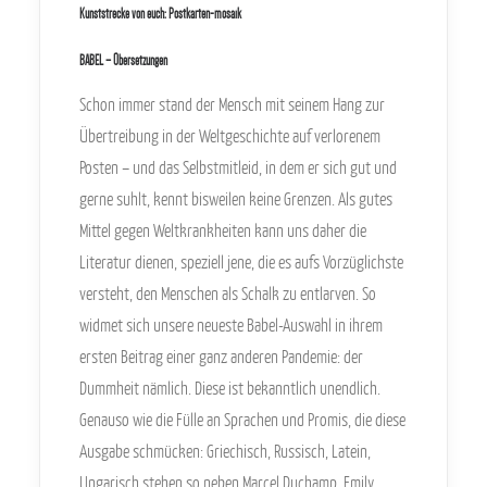
Kunststrecke von euch: Postkarten-mosaik
BABEL – Übersetzungen
Schon immer stand der Mensch mit seinem Hang zur
Übertreibung in der Weltgeschichte auf verlorenem
Posten – und das Selbstmitleid, in dem er sich gut und
gerne suhlt, kennt bisweilen keine Grenzen. Als gutes
Mittel gegen Weltkrankheiten kann uns daher die
Literatur dienen, speziell jene, die es aufs Vorzüglichste
versteht, den Menschen als Schalk zu entlarven. So
widmet sich unsere neueste Babel-Auswahl in ihrem
ersten Beitrag einer ganz anderen Pandemie: der
Dummheit nämlich. Diese ist bekanntlich unendlich.
Genauso wie die Fülle an Sprachen und Promis, die diese
Ausgabe schmücken: Griechisch, Russisch, Latein,
Ungarisch stehen so neben Marcel Duchamp, Emily