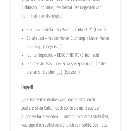
Dickinson, Eric Satie, Lew Tolstoi. Das Gegenteil von
Dummheit machts möglich!
Francesco Filelfo – An Maemus (Odae 1, 2) (Latein)
Zoltán Lesi – Kedves Marcel Duchamp, / Lieber Marcel
Duchamp, (Ungarisch)
Ioulita Iliopoulou – KENO / NICHTS (Griechisch)
Dimitry Strotsev – пчелы уверены […] / die
bienen sind sicher […] (Russisch)
[foejәtõ]
„In Krisenzeiten denken wohl die meisten nicht
zuallererst an Kultur, doch sollte sie nicht aus den
Augen verloren werden.“ – Antonio Prokscha stellt fest,
was eigentlich selbstverständlich sein sollte. Doch das