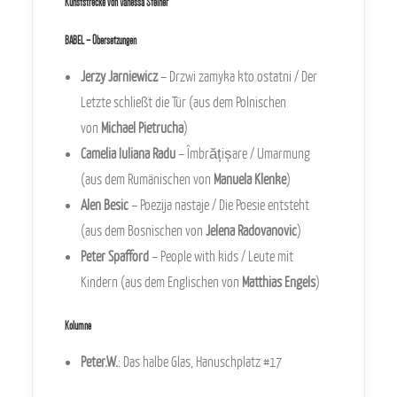
Kunststrecke von Vanessa Steiner
BABEL – Übersetzungen
Jerzy Jarniewicz
– Drzwi zamyka kto ostatni / Der
Letzte schließt die Tür (aus dem Polnischen
von
Michael Pietrucha
)
Camelia Iuliana Radu
– Îmbrățișare / Umarmung
(aus dem Rumänischen von
Manuela Klenke
)
Alen Besic
– Poezija nastaje / Die Poesie entsteht
(aus dem Bosnischen von
Jelena Radovanovic
)
Peter Spafford
– People with kids / Leute mit
Kindern (aus dem Englischen von
Matthias Engels
)
Kolumne
Peter.W.
: Das halbe Glas, Hanuschplatz #17