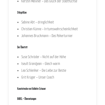
Kerstin Meixner – Das Glück der Stadtfüchse
Störgrößen
Sabine Abt – dringlichkeit
Christian Künne – Irrtumswahrscheinlichkeit
Johannes Bruckmann – Das Pokerturnier
Der Übertritt
Suse Schröder – Nicht auf der Höhe
Iseult Grandjean – Gleich warm
Lea Schlenker – Die Liebe zur Bestie
Grit Krüger – Unser Coach
Kunststrecke von Kollektiv Extasier
BABEL – Übersetzungen