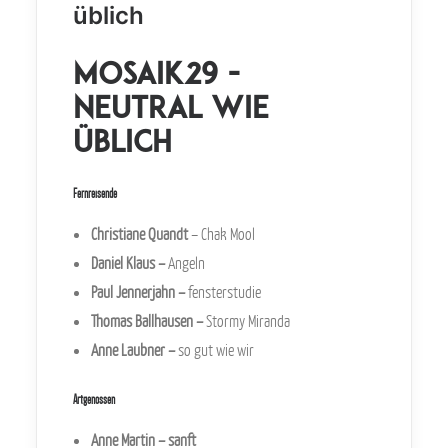
üblich
mosaik29 -
neutral wie
üblich
Fernreisende
Christiane Quandt
– Chak Mool
Daniel Klaus
–
Angeln
Paul Jennerjahn
–
fensterstudie
Thomas Ballhausen
–
Stormy Miranda
Anne Laubner
–
so gut wie wir
Artgenossen
Anne Martin
–
sanft