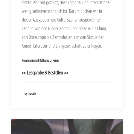
letzte Jahr hat gezeigt, dass regional und international
wenig selbstverständlich ist. Darum blicken wir in
dieser Ausgabe in die Kulturszenen ausgewählter
Länder, von den Niederlanden über Belarus bis China,
von Osteuropa bis Zentralasien, um den Status der
Kunst, Literatur und Zivilgesellschaft zu erfragen.
Kreativraum mit Katharina J. Ferner
>> Leseprobe & Bestellen <<
by mosaik