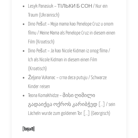
Lesyk Panasiuk – ТІЛЬКИ Б СОН / Nur ein
Traum (Ukrainisch)
Dino Pešut – Moja mama kao Penelope Cruz u onom
filmu / Meine Mama als Penelope Cruz in diesem einen
Film (Kroatisch)
Dino Pešut – Ja kao Nicole Kidman iz onog filma /
Ich als Nicole Kidman in diesem einen Film
(Kroatisch)
Željana Vukanac – crna deca putuju / Schwarze
Kinder reisen
Teona Komakhidze – მისი ღიმილი
გადაიქცა ოქროს კარიბჭედ […] / sein
Lächeln wurde zum goldenen Tor […] (Georgisch)
[foejәtõ]