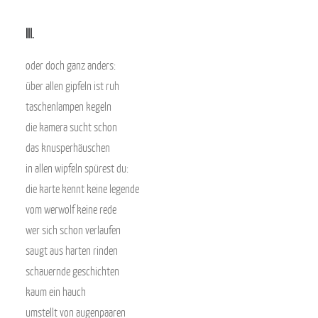
III.
oder doch ganz anders:
über allen gipfeln ist ruh
taschenlampen kegeln
die kamera sucht schon
das knusperhäuschen
in allen wipfeln spürest du:
die karte kennt keine legende
vom werwolf keine rede
wer sich schon verlaufen
saugt aus harten rinden
schauernde geschichten
kaum ein hauch
umstellt von augenpaaren