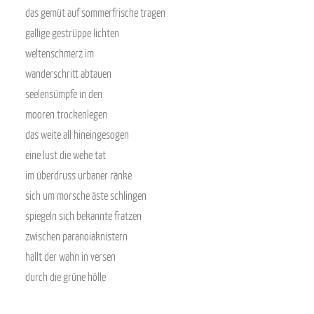
das gemüt auf sommerfrische tragen
gallige gestrüppe lichten
weltenschmerz im
wanderschritt abtauen
seelensümpfe in den
mooren trockenlegen
das weite all hineingesogen
eine lust die wehe tat
im überdruss urbaner ränke
sich um morsche äste schlingen
spiegeln sich bekannte fratzen
zwischen paranoiaknistern
hallt der wahn in versen
durch die grüne hölle