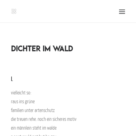
SHOP | LIBERLADEN
EINSENDEN!
dichter im wald
PUBLIKATIONEN
VERANSTALTUNGEN
PRESSE, IMPRESSUM UND KONTAKT
I.
UNTERSTÜTZE UNS!
vielleicht so:
raus ins grüne
SEARCH
familien unter artenschutz
die treuen rehe. noch ein sicheres motiv
ein männlein steht im walde