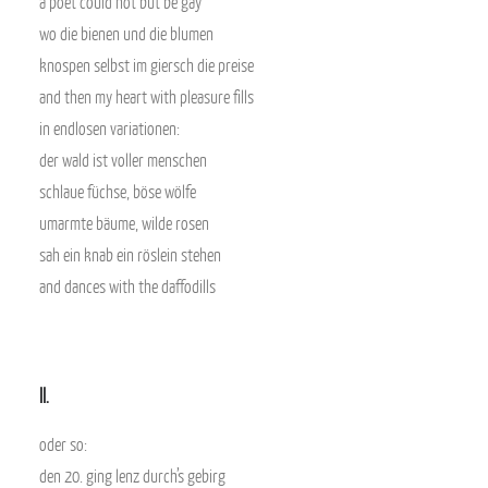
a poet could not but be gay
wo die bienen und die blumen
knospen selbst im giersch die preise
and then my heart with pleasure fills
in endlosen variationen:
der wald ist voller menschen
schlaue füchse, böse wölfe
umarmte bäume, wilde rosen
sah ein knab ein röslein stehen
and dances with the daffodills
II.
oder so:
den 20. ging lenz durch’s gebirg