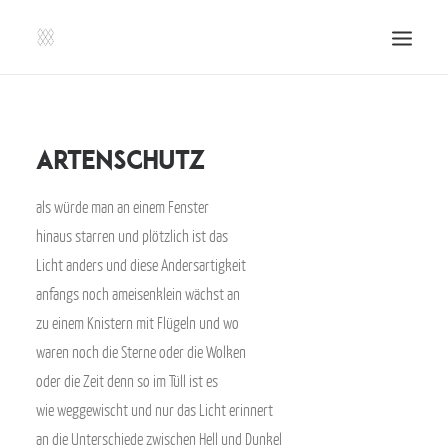
SHOP | LIBERLADEN
EINSENDEN!
Artenschutz
PUBLIKATIONEN
als würde man an einem Fenster
VERANSTALTUNGEN
hinaus starren und plötzlich ist das
PRESSE, IMPRESSUM UND KONTAKT
Licht anders und diese Andersartigkeit
UNTERSTÜTZE UNS!
anfangs noch ameisenklein wächst an
zu einem Knistern mit Flügeln und wo
SEARCH
waren noch die Sterne oder die Wolken
oder die Zeit denn so im Tüll ist es
wie weggewischt und nur das Licht erinnert
an die Unterschiede zwischen Hell und Dunkel