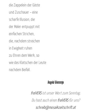
die Zappelein der Gäste
und Zuschauer – eine
scharfe Illusion, die
der Maler entpuppt mit
einfachen Strichen,
die, nachdem streichen
in Ewigkeit ruhen
zu Ehren dem Werk, so
wie das Klatschen der Leute
nachdem Beifall.
Angelo Wemmje
freiVERS
ist unser Wort zum Sonntag.
Du hast auch einen
freiVERS
für uns?
schreib@mosaikzeitschrift.at