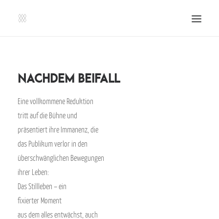
SHOP | LIBERLADEN
EINSENDEN!
Nachdem Beifall
PUBLIKATIONEN
Eine vollkommene Reduktion
VERANSTALTUNGEN
tritt auf die Bühne und
PRESSE, IMPRESSUM UND KONTAKT
präsentiert ihre Immanenz, die
UNTERSTÜTZE UNS!
das Publikum verlor in den
überschwänglichen Bewegungen
SEARCH
ihrer Leben:
Das Stillleben – ein
fixierter Moment
aus dem alles entwächst, auch