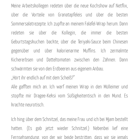
Meine Arbeitskollegen redeten über die neue Kochshow auf Netflix,
über die Vorteile von Granatapfeleis und über die besten
Sommersalatrezepte. Ich zupfte an meinem Falafel-Wrap herum. Dann
redeten sie über die Kollegin, die immer die besten
Geburtstagskuchen backte, über die Teriyaki-Sauce beim Chinesen
gegenüber und über kalorienarme Muffins. Ich zermalmte
Kichererbsen und Datteltomaten zwischen den Zähnen. Dann
schwärmten sie von den Erdbeeren aus eigenem Anbau.
„Hört ihr endlich auf mit dem Scheiß?“
Alle gafften mich an. Ich warf meinen Wrap in den Mülleimer und
stopfte mir Dragee-Keksi vom Süßigkeitentisch in den Mund. Es
krachte neurotisch.
Ich hing über dem Schnitzel, das meine Frau und ich bei Mjam bestellt
hatten. (Es gab jetzt wieder Schnitzel.) Nebenbei lief eine
Fernsehsendung, von der wir beide bestritten, dass wir sie jemals