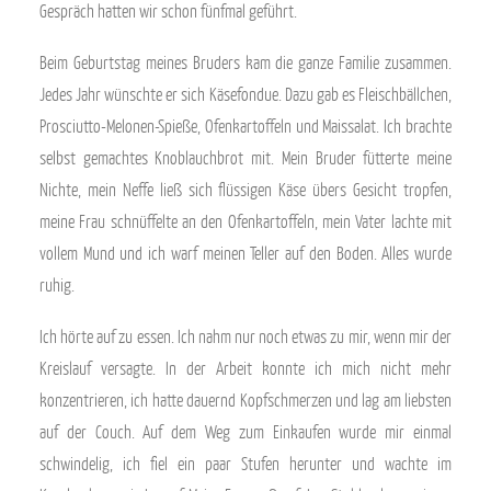
Gespräch hatten wir schon fünfmal geführt.
Beim Geburtstag meines Bruders kam die ganze Familie zusammen.
Jedes Jahr wünschte er sich Käsefondue. Dazu gab es Fleischbällchen,
Prosciutto-Melonen-Spieße, Ofenkartoffeln und Maissalat. Ich brachte
selbst gemachtes Knoblauchbrot mit. Mein Bruder fütterte meine
Nichte, mein Neffe ließ sich flüssigen Käse übers Gesicht tropfen,
meine Frau schnüffelte an den Ofenkartoffeln, mein Vater lachte mit
vollem Mund und ich warf meinen Teller auf den Boden. Alles wurde
ruhig.
Ich hörte auf zu essen. Ich nahm nur noch etwas zu mir, wenn mir der
Kreislauf versagte. In der Arbeit konnte ich mich nicht mehr
konzentrieren, ich hatte dauernd Kopfschmerzen und lag am liebsten
auf der Couch. Auf dem Weg zum Einkaufen wurde mir einmal
schwindelig, ich fiel ein paar Stufen herunter und wachte im