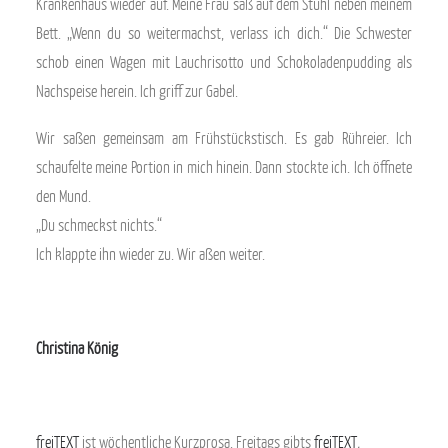
Krankenhaus wieder auf. Meine Frau saß auf dem Stuhl neben meinem
Bett. „Wenn du so weitermachst, verlass ich dich.“ Die Schwester
schob einen Wagen mit Lauchrisotto und Schokoladenpudding als
Nachspeise herein. Ich griff zur Gabel.
Wir saßen gemeinsam am Frühstückstisch. Es gab Rühreier. Ich
schaufelte meine Portion in mich hinein. Dann stockte ich. Ich öffnete
den Mund.
„Du schmeckst nichts.“
Ich klappte ihn wieder zu. Wir aßen weiter.
Christina König
freiTEXT
ist wöchentliche Kurzprosa. Freitags gibts
freiTEXT
.