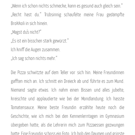
„Wenn ich schon nichts schmecke, kann es gesund auch gleich sein.“
„Recht hast du.“ Trübsinnig schaufelte meine Frau gedämpfte
Brokkoli in sich hinein.
„Magst du’s nicht?“
„Es ist ein bisschen stark gewürzt.“
Ich kniff die Augen zusammen.
„Ich sag schon nichts mehr.“
Die Pizza schwitzte auf dem Teller vor sich hin. Meine Freundinnen
gafften mich an. Ich schnitt ein Dreieck ab und führte es zum Mund.
Niemand sagte etwas. Ich nahm einen Bissen und alles jubelte,
kreischte und applaudierte wie bei der Mondlandung. Ich hasste
Tomatensauce. Meine beste Freundin erzählte heute noch die
Geschichte, wie ich mich bei den Kennenlerntagen im Gymnasium
übergeben hatte, als die Lehrerin mich zum Pizzaessen gezwungen
hatte. Eine Freundin schoss ein Foto. Ich hob den Daumen und grinste