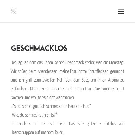
SHOP | LIBERLADEN
EINSENDEN!
Geschmacklos
PUBLIKATIONEN
Der Tag, an dem das Essen seinen Geschmack verlor, war ein Dienstag.
VERANSTALTUNGEN
Wir saßen beim Abendessen, meine Frau hatte Krautfleckerl gemacht
PRESSE, IMPRESSUM UND KONTAKT
und ich griff zum zweiten Mal nach dem Salz, um ihnen Aroma zu
UNTERSTÜTZE UNS!
entlocken. Meine Frau schaute mich pikiert an. Sie konnte nicht
kochen und wollte es nicht wahrhaben.
SEARCH
„Es ist sicher gut, ich schmeck nur heute nichts.“
„Wie, du schmeckst nichts?“
Ich zuckte mit den Schultern. Das Salz glitzerte nutzlos wie
Haarschuppen auf meinem Teller.