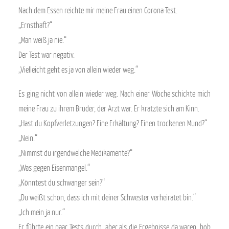
Nach dem Essen reichte mir meine Frau einen Corona-Test.
„Ernsthaft?“
„Man weiß ja nie.“
Der Test war negativ.
„Vielleicht geht es ja von allein wieder weg.“
Es ging nicht von allein wieder weg. Nach einer Woche schickte mich
meine Frau zu ihrem Bruder, der Arzt war. Er kratzte sich am Kinn.
„Hast du Kopfverletzungen? Eine Erkältung? Einen trockenen Mund?“
„Nein.“
„Nimmst du irgendwelche Medikamente?“
„Was gegen Eisenmangel.“
„Könntest du schwanger sein?“
„Du weißt schon, dass ich mit deiner Schwester verheiratet bin.“
„Ich mein ja nur.“
Er führte ein paar Tests durch, aber als die Ergebnisse da waren, hob