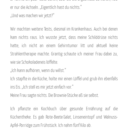
er nur die Achseln. „Eigentlich hast du nichts.“
„Und was machen wir jetzt?“
Wir machten weitere Tests, diesmal im Krankenhaus. Auch bei denen
kam nichts raus. Ich wusste jetzt, dass meine Schilddrüse nichts
hatte, ich nicht an einem Gehirntumor litt und aktuell keine
Strahlentherapie machte. Grantig schaute ich meiner Frau dabei zu,
wie sie Schokoladeneis löffelte.
„Ich kann aufhören, wenn du willst.“
Ich stapfte in die Küche, holte mir einen Löffel und grub ihn ebenfalls
ins Eis. „Ich stell es mir jetzt einfach vor.“
Meine Frau sagte nichts. Die Brownie-Stücke aß sie selbst.
Ich pflanzte ein Kochbuch über gesunde Ernährung auf die
Küchentheke. Es gab Rote-Beete-Salat, Linseneintopf und Walnuss-
Apfel-Porridge zum Frühstück. Ich nahm fünf Kilo ab.