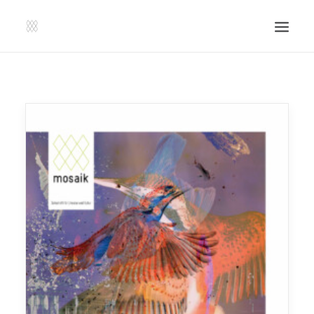
SHOP | LIBERLADEN
EINSENDEN!
PUBLIKATIONEN
VERANSTALTUNGEN
PRESSE, IMPRESSUM UND KONTAKT
UNTERSTÜTZE UNS!
SEARCH