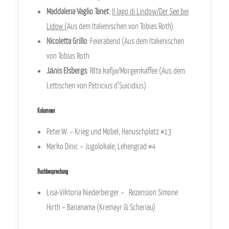
Maddalena Vaglio Tanet
:
Il lago di Lindow/Der See bei
Lidow (
Aus dem Italienischen von Tobias Roth)
Nicoletta Grillo
: Feierabend (Aus dem Italienischen
von Tobias Roth
Jānis Elsbergs
:
Rīta kafija
/Morgenkaffee (Aus dem
Lettischen von Patricius d’Suicidius)
Kolumnen
Peter.W. – Krieg und Möbel, Hanuschplatz #13
Marko Dinic – Jugolokale, Lehengrad #4
Buchbesprechung
Lisa-Viktoria Niederberger – . Rezension Simone
Hirth – Bananama (Kremayr & Scheriau)