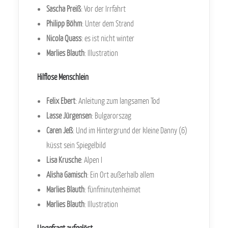
Sascha Preiß
: Vor der Irrfahrt
Philipp Böhm
: Unter dem Strand
Nicola Quass
: es ist nicht winter
Marlies Blauth
: Illustration
Hilflose Menschlein
Felix Ebert
: Anleitung zum langsamen Tod
Lasse Jürgensen
: Bulgarorszag
Caren Jeß
: Und im Hintergrund der kleine Danny (6)
küsst sein Spiegelbild
Lisa Krusche
: Alpen I
Alisha Gamisch
: Ein Ort außerhalb allem
Marlies Blauth
: fünfminutenheimat
Marlies Blauth
: Illustration