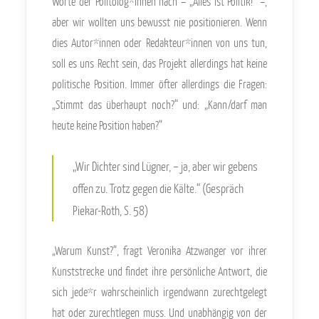
Worte der Politolog*innen nach – „Alles ist Politik!“ –,
aber wir wollten uns bewusst nie positionieren. Wenn
dies Autor*innen oder Redakteur*innen von uns tun,
soll es uns Recht sein, das Projekt allerdings hat keine
politische Position. Immer öfter allerdings die Fragen:
„Stimmt das überhaupt noch?“ und: „Kann/darf man
heute keine Position haben?“
„Wir Dichter sind Lügner, – ja, aber wir gebens
offen zu. Trotz gegen die Kälte.“ (Gespräch
Piekar-Roth, S. 58)
„Warum Kunst?“, fragt Veronika Atzwanger vor ihrer
Kunststrecke und findet ihre persönliche Antwort, die
sich jede*r wahrscheinlich irgendwann zurechtgelegt
hat oder zurechtlegen muss. Und unabhängig von der