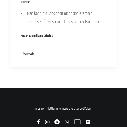
Interview
„Man kann die Schönheit nicht den Krämern
überlassen.“ – Gespräch Tobias Roth & Martin Piekar
Kreativraum mit Mario Osterland
by mosaik
mosaik – Plattform für neue Literatur und Kultur