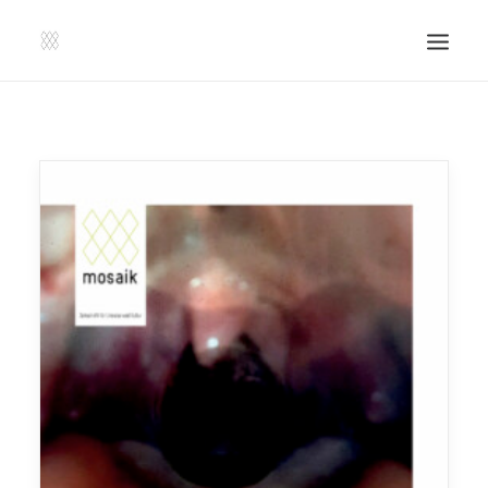
SHOP | LIBERLADEN
EINSENDEN!
PUBLIKATIONEN
VERANSTALTUNGEN
PRESSE, IMPRESSUM UND KONTAKT
UNTERSTÜTZE UNS!
SEARCH