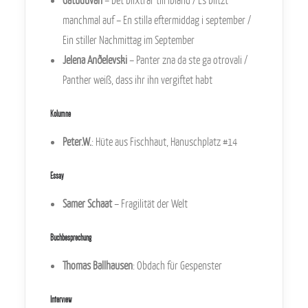
Gatuduvan
– Det blixtrar till ibland / Es blitzt
manchmal auf – En stilla eftermiddag i september /
Ein stiller Nachmittag im September
Jelena Anðelevski
– Panter zna da ste ga otrovali /
Panther weiß, dass ihr ihn vergiftet habt
Kolumne
Peter.W.
: Hüte aus Fischhaut, Hanuschplatz #14
Essay
Samer Schaat
– Fragilität der Welt
Buchbesprechung
Thomas Ballhausen
: Obdach für Gespenster
Interview