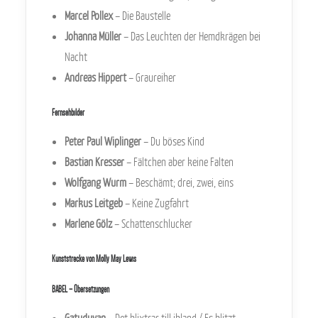
Marcel Pollex
– Die Baustelle
Johanna Müller
– Das Leuchten der Hemdkrägen bei
Nacht
Andreas Hippert
– Graureiher
Fernsehbilder
Peter Paul Wiplinger
– Du böses Kind
Bastian Kresser
– Fältchen aber keine Falten
Wolfgang Wurm
– Beschämt;
drei, zwei, eins
Markus Leitgeb
– Keine Zugfahrt
Marlene Gölz
– Schattenschlucker
Kunststrecke von Molly May Lewis
BABEL – Übersetzungen