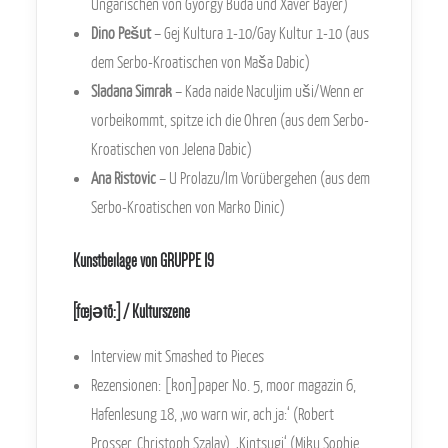
Ungarischen von György Buda und Xaver Bayer)
Dino Pešut
– Gej Kultura 1-10/Gay Kultur 1-10 (aus
dem Serbo-Kroatischen von Maša Dabic)
Sladana Simrak
– Kada naide Naculjim uši/Wenn er
vorbeikommt, spitze ich die Ohren (aus dem Serbo-
Kroatischen von Jelena Dabic)
Ana Ristovic
– U Prolazu/Im Vorübergehen (aus dem
Serbo-Kroatischen von Marko Dinic)
Kunstbeilage von GRUPPE 19
[
fœjətõ:
] / Kulturszene
Interview mit Smashed to Pieces
Rezensionen: [kon]paper No. 5, moor magazin 6,
Hafenlesung 18, ‚wo warn wir, ach ja:‘ (Robert
Prosser, Christoph Szalay), ‚Kintsugi‘ (Miku Sophie