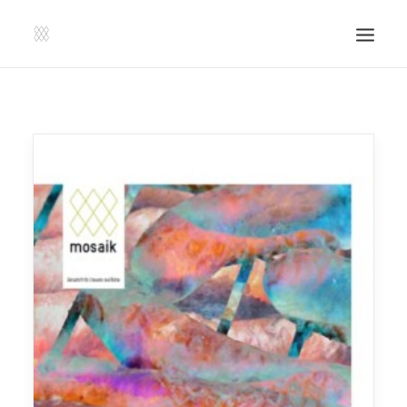
SHOP | LIBERLADEN
EINSENDEN!
PUBLIKATIONEN
VERANSTALTUNGEN
PRESSE, IMPRESSUM UND KONTAKT
UNTERSTÜTZE UNS!
SEARCH