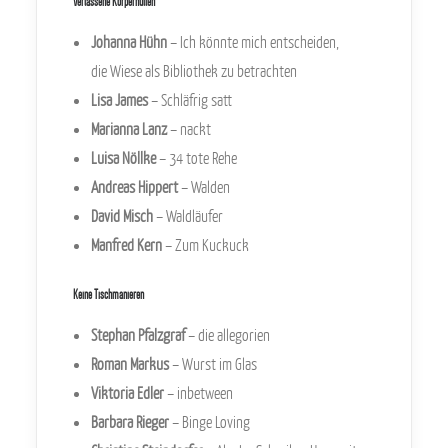
Verlassene Körperhüllen
Johanna Hühn
– Ich könnte mich entscheiden,
die Wiese als Bibliothek zu betrachten
Lisa James
– Schläfrig satt
Marianna Lanz
– nackt
Luisa Nöllke
– 34 tote Rehe
Andreas Hippert
– Walden
David Misch
– Waldläufer
Manfred Kern
– Zum Kuckuck
Keine Tischmanieren
Stephan Pfalzgraf
– die allegorien
Roman Markus
– Wurst im Glas
Viktoria Edler
– inbetween
Barbara Rieger
– Binge Loving