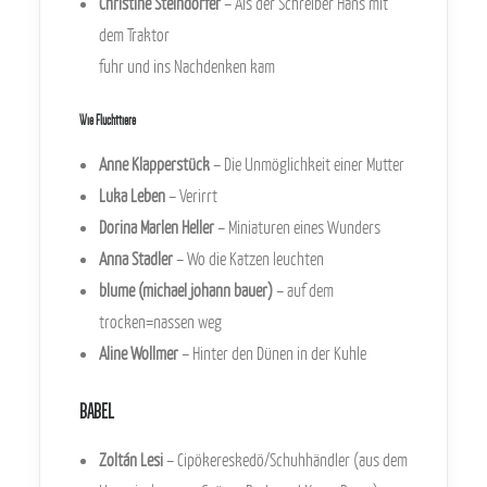
Christine Steindorfer
– Als der Schreiber Hans mit
dem Traktor
fuhr und ins Nachdenken kam
Wie Fluchttiere
Anne Klapperstück
– Die Unmöglichkeit einer Mutter
Luka Leben
– Verirrt
Dorina Marlen Heller
– Miniaturen eines Wunders
Anna Stadler
– Wo die Katzen leuchten
blume (michael johann bauer)
– auf dem
trocken=nassen weg
Aline Wollmer
– Hinter den Dünen in der Kuhle
BABEL
Zoltán Lesi
– Cipökereskedö/Schuhhändler (aus dem