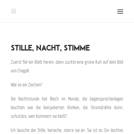
SHOP | LIBERLADEN
EINSENDEN!
Stille, Nacht, Stimme
PUBLIKATIONEN
Zuerst fiel ein Blatt herein, dann zuckte eine grüne Kuh auf dem Bild
VERANSTALTUNGEN
von Chagall.
PRESSE, IMPRESSUM UND KONTAKT
War es ein Zeichen?
UNTERSTÜTZE UNS!
Die Nachtstunde hat Blech im Munde, die Gegensprechanlagen
SEARCH
leuchten wie die bierpolierten Klinken, die Stromdrähte dünn,
schutzlos, wen kümmern sie bloß?
Ich lausche der Stille, berieche, starre sie an. Sie ist es. Ein leichtes