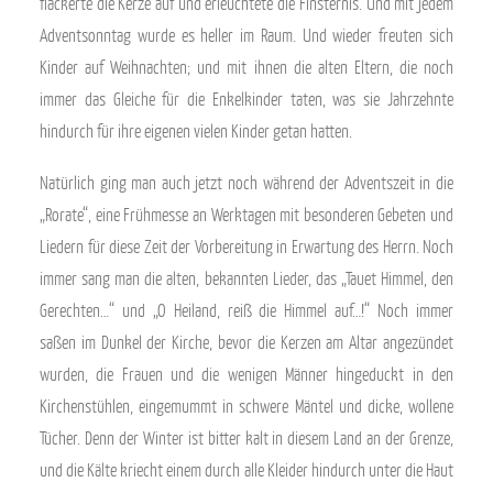
flackerte die Kerze auf und erleuchtete die Finsternis. Und mit jedem
Adventsonntag wurde es heller im Raum. Und wieder freuten sich
Kinder auf Weihnachten; und mit ihnen die alten Eltern, die noch
immer das Gleiche für die Enkelkinder taten, was sie Jahrzehnte
hindurch für ihre eigenen vielen Kinder getan hatten.
Natürlich ging man auch jetzt noch während der Adventszeit in die
„Rorate“, eine Frühmesse an Werktagen mit besonderen Gebeten und
Liedern für diese Zeit der Vorbereitung in Erwartung des Herrn. Noch
immer sang man die alten, bekannten Lieder, das „Tauet Himmel, den
Gerechten…“ und „O Heiland, reiß die Himmel auf…!“ Noch immer
saßen im Dunkel der Kirche, bevor die Kerzen am Altar angezündet
wurden, die Frauen und die wenigen Männer hingeduckt in den
Kirchenstühlen, eingemummt in schwere Mäntel und dicke, wollene
Tücher. Denn der Winter ist bitter kalt in diesem Land an der Grenze,
und die Kälte kriecht einem durch alle Kleider hindurch unter die Haut