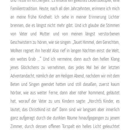
und Feste im Kirchenjahr. Es endete ein gelebtes Lebensbeispiel, eine
Familientradition. Heute, nach all den Jahrzehnten, erinnere ich mich
an meine frühe Kindheit. Ich sehe in meiner Erinnerung Lichter
brennen, die es längst nicht mehr gibt. Und ich glaube die Stimmen
von Vater und Mutter und von meinen längst verstorbenen
Geschwistern zu hören, wie sie singen: „Tauet Himmel, den Gerechten,
Wolken regnet ihn herab! Also rief in langen Nächten einst die Welt,
ein weites Grab …“ Und ich vermeine, dann auch den hellen Klang
jenes Glöckchens zu vernehmen, das jedes Mal bei der letzten
Adventandacht, nämlich der am Heiligen Abend, nachdem wir mit dem
Beten und Singen geendet hatten und still dasaßen, zuerst kaum
hörbar, wie aus weiter Ferne, dann aber näher kommend, geläutet
hat, worauf der Vater zu uns Kindern sagte: „Horcht’s Kinder, es
läutet; das Christkind ist da!“ Dann sind wir langsam aber innerlich
ganz aufgeregt durch die dunklen Räume hinaufgegangen zu jenem
Zimmer, durch dessen offenen Türspalt ein helles Licht geleuchtet