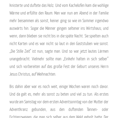
knisterte und duftete das Holz. Und vom Kachelofen kam die wohlige
Wärme und erfüllte den Raum. Man war nun am Abend in der Familie
mehr beisammen als sonst, keiner ging so wie im Sommer irgendwo
auswärts hin. Sogar die Männer gingen seltener ins Wirtshaus; und
wenn, dann blieben sie nicht bis in die späte Nacht. Sie spielten auch
nicht Karten und es war nicht so laut in den Gaststuben wie sonst.
„Die Stille Zeit“ ist nun, sagte man. Und so war jetzt lautes Lärmen
unangebracht. Vielmehr sollte man „Einkehr halten in sich selber“
und sich vorbereiten auf das große Fest der Geburt unseres Herrn
Jesus Christus, auf Weihnachten.
Bis dahin aber war es noch weit, einige Wochen waren noch davor.
Und da galt es, mehr als sonst zu beten und viel zu tun. Als erstes
wurde am Samstag vor dem ersten Adventsonntag von der Mutter der
Adventkranz gebunden, aus den duftenden Tannen- oder
Fichtenzweigen, die man sich selber aus dem Wald geholt hatte. Der