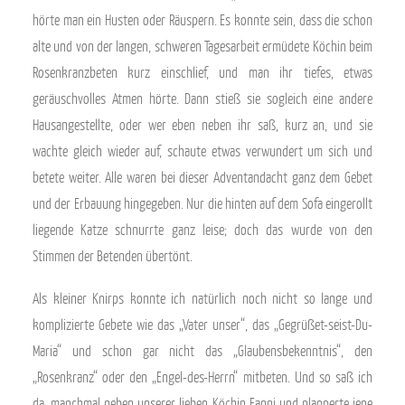
hörte man ein Husten oder Räuspern. Es konnte sein, dass die schon
alte und von der langen, schweren Tagesarbeit ermüdete Köchin beim
Rosenkranzbeten kurz einschlief, und man ihr tiefes, etwas
geräuschvolles Atmen hörte. Dann stieß sie sogleich eine andere
Hausangestellte, oder wer eben neben ihr saß, kurz an, und sie
wachte gleich wieder auf, schaute etwas verwundert um sich und
betete weiter. Alle waren bei dieser Adventandacht ganz dem Gebet
und der Erbauung hingegeben. Nur die hinten auf dem Sofa eingerollt
liegende Katze schnurrte ganz leise; doch das wurde von den
Stimmen der Betenden übertönt.
Als kleiner Knirps konnte ich natürlich noch nicht so lange und
komplizierte Gebete wie das „Vater unser“, das „Gegrüßet-seist-Du-
Maria“ und schon gar nicht das „Glaubensbekenntnis“, den
„Rosenkranz“ oder den „Engel-des-Herrn“ mitbeten. Und so saß ich
da, manchmal neben unserer lieben Köchin Fanni und plapperte jene