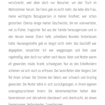
verschreckt, weil eben doch nur Besucher, um den Tisch im
Wohnzimmer herum. Die Fanni gab es nicht mehr; die liebe alte Frau,
meine wichtigste Bezugsperson in meiner Kindheit, war schon
gestorben. Ebenso einige meiner Geschwister, die ein unerwarteter,
viel zu früher, tragischer Tod aus der Familie herausgerissen und in
den Herzen meiner Eltern tiefe, unheilbare Wunden hinterlassen
hatte. Hausangestellte gab es längst nicht mehr. Das Geschäft war
abgegeben, verpachtet. Ich war weggezogen und kam zwar
regelmäßig, aber doch nur selten nach Hause. Vater und Mutter waren
alt geworden, müde, krank, schweigsam. Nur an den Enkelkindern
schienen sie sich noch zu erfreuen. Das laute Beten über längere Zeit
fiel ihnen schwer. Die Stimme des Vaters war schwach und brüchig
geworden. Die Mutter lebte in sich zurückgezogen, in ihrem eigenen
unausgesprochenen Innern. Die Adventandachten hatten aber
Generationen und Jahrzehnte überdauert und überbrückt; als etwas
Gemeinsames, Verbindendes, Zuverlässiges.