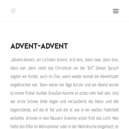
SHOP | LIBERLADEN
EINSENDEN!
Advent-Advent
PUBLIKATIONEN
„Advent-Advent, ein Lichtlein brennt; erst eins, dann zwei, dann drei,
VERANSTALTUNGEN
dann vier; dann steht das Christkind vor der Tür!“ Diesen Spruch
PRESSE, IMPRESSUM UND KONTAKT
sagten wir Kinder, auch im Chor, wenn wieder einmal die Adventszeit
UNTERSTÜTZE UNS!
angebrochen war. Dann waren die Tage kürzer und am Abend wurde
es immer früher dunkel. Draußen konnte es schon sehr kalt sein. Und
SEARCH
der erste Schnee blieb liegen und verzauberte die Natur und alle
Gegenstände, auf die er fiel und die er wie in ein weißes Federbett
einhüllte. Drinnen in den Häusern brannte schon früh das Licht. Man
hatte den Ofen im Wohnzimmer oder in der Wohnküche eingeheizt; es