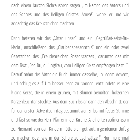
nach einem kurzen Sichräuspern sagen „Im Namen des Vaters und
des Sohnes und des Heiligen Geistes. Amen!“; wobei er und wir
andächtig das Kreuzzeichen machten.
Dann beteten wir das „Vater unser“ und ein „Gegrüßet-seist-Du-
Maria“; anschließend das „Glaubensbekenntnis“ und ein oder zwei
Gesetzchen des „Freudenreichen Rosenkranzes“, darunter das mit
dem Text „Den Du, o Jungfrau, vom Heiligen Geist empfangen hast…“.
Darauf nahm der Vater ein Buch, immer dasselbe, in jedem Advent,
und schlug es auf. Um besser lesen zu können, entzündete er eine
kleine Kerze, die in einem grünen, mit Blumen bemalten, hölzernen
Kerzenleuchter steckte. Aus dem Buch las er dann den Abschnitt, der
für den ersten Adventsonntag bestimmt war. Er las mit fester Stimme
und fast so wie der Herr Pfarrer in der Kirche. Alle hörten aufmerksam
zu. Niemand von den Kindern hätte sich getraut, irgendeinen Unfug
zu machen oder wie in der Schule zu „schwätzen“. Nur manchmal