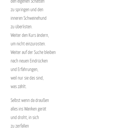
den eigenen Schatten
zu springen und den
inneren Schweinehund
zu überlisten.
Weiter den Kurs ändern,
um nicht einzurosten.
Weiter auf der Suche bleiben
nach neuen Eindrücken
und Erfahrungen,
weil nur sie das sind,
was zählt.
Selbst wenn da draußen
alles ins Wanken gerät
und droht, in sich
zu zerfallen