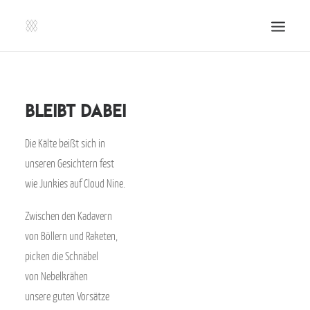
SHOP | LIBERLADEN
EINSENDEN!
Bleibt dabei
PUBLIKATIONEN
Die Kälte beißt sich in
VERANSTALTUNGEN
unseren Gesichtern fest
PRESSE, IMPRESSUM UND KONTAKT
wie Junkies auf Cloud Nine.
UNTERSTÜTZE UNS!
Zwischen den Kadavern
SEARCH
von Böllern und Raketen,
picken die Schnäbel
von Nebelkrähen
unsere guten Vorsätze