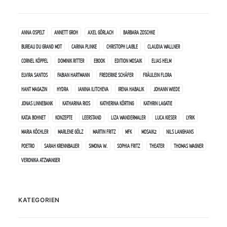
ANNA OSPELT
ANNETT GROH
AXEL GÖRLACH
BARBARA ZOSCHKE
BUREAU DU GRAND MOT
CARINA PLINKE
CHRISTOPH LAIBLE
CLAUDIA WALLNER
CORNEL KÖPPEL
DOMINIK RITTER
EBOOK
EDITION MOSAIK
ELIAS HELM
ELVIRA SANTOS
FABIAN HARTMANN
FREDERIKE SCHÄFER
FRÄULEIN FLORA
HANT MAGAZIN
HYDRA
IANINA ILITCHEVA
IRENA HABALIK
JOHANN WIEDE
JONAS LINNEBANK
KATHARINA RIOS
KATHERINA KÖRTING
KATHRIN LAGATIE
KATJA BOHNET
KONZEPTE
LEERSTAND
LIZA WANDERMALER
LUCA KIESER
LYRIK
MARIA KÖCHLER
MARLENE GÖLZ
MARTIN FRITZ
MFK
MOSAIK2
NILS LANGHANS
POETRO
SARAH KRENNBAUER
SIMONA W.
SOPHIA FRITZ
THEATER
THOMAS WAGNER
VERONIKA ATZWANGER
KATEGORIEN