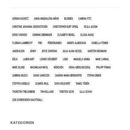
ADRIAN KASNITZ
ANNA MAGDALENA MÄHR
BLOGGEN
CAMENA FITZ
CHRISTINE JOHANNA SEIDENSTICKER
CHRISTOPHER KURT SPIEGL
DEJLA JASSIM
DENIS VIDINSKI
DOMINIK OBERMAIER
ELISABETH BENDL
ELUISA KAINZ
FLORIAN LAMBRECHT
FREI
FÖRDERUNGEN
GAYATH ALMODOUN
ISABELLA FEIMER
JAKOB KLEIN
JENNY
JOYCE SHINTANI
JULIA ALINA KESSEL
KARSTEN REDMANN
KÖLN
LABOR L'ART
LEONIE HÖCKBERT
LOGO
MANUELA VARGA
MARC CARNAL
MARC GLUND
MAXIMILIAN MICHL
MÜNCHEN
NOHA ABDELRASSOUL
PHILIPP FEMAN
SABRINA BUSCH
SAFAK SARICICEK
SANDRA MARIA BERNHOFER
STEFAN EBNER
STEFFEN DIEBOLD
SUSMITA PAUL
SVEN HEUCHERT
TAMÀS TÖRÖK
THORSTEN TRELENBERG
TIM HOLLAND
TORSTEN SICHE
ULLA SCHUH
ZUR SCHREIENDEN NACHTIGALL
KATEGORIEN