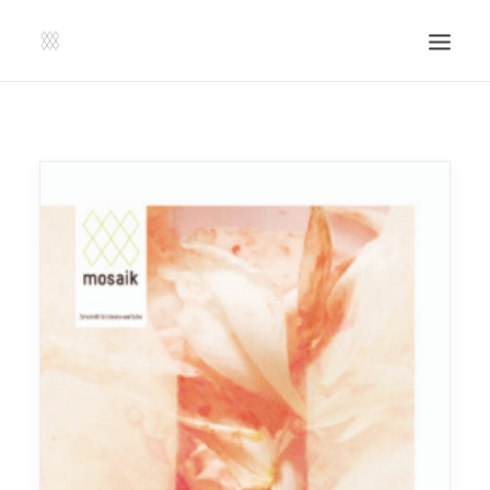
SHOP | LIBERLADEN
EINSENDEN!
PUBLIKATIONEN
VERANSTALTUNGEN
PRESSE, IMPRESSUM UND KONTAKT
UNTERSTÜTZE UNS!
SEARCH