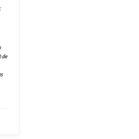
“
n
h die
es