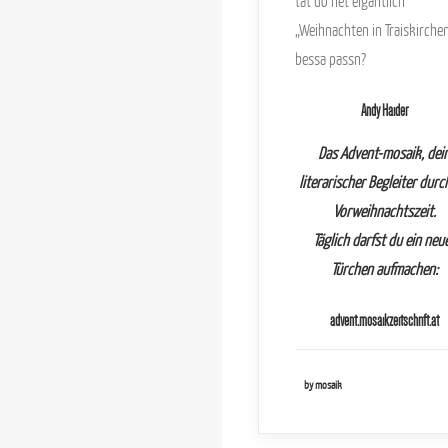
tat do net eigantlich
„Weihnachten in Traiskirchen
bessa passn?
Andy Haider
Das Advent-mosaik, dei
literarischer Begleiter durc
Vorweihnachtszeit.
Täglich darfst du ein neu
Türchen aufmachen:
advent.mosaikzeitschrift.at
by mosaik