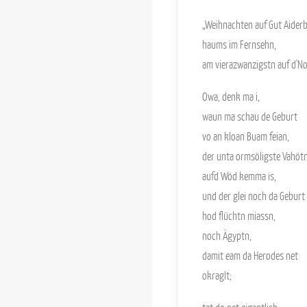
„Weihnachten auf Gut Aiderb
haums im Fernsehn,
am vierazwanzigstn auf d'No
Owa, denk ma i,
waun ma schau de Geburt
vo an kloan Buam feian,
der unta ormsöligste Vahöt
aufd Wöd kemma is,
und der glei noch da Geburt
hod flüchtn miassn,
noch Ägyptn,
damit eam da Herodes net
okraglt;