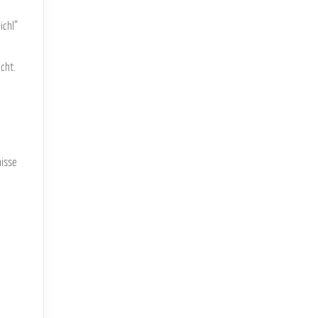
ichl“
cht.
nisse